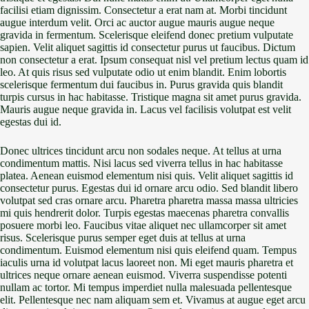
facilisi etiam dignissim. Consectetur a erat nam at. Morbi tincidunt
augue interdum velit. Orci ac auctor augue mauris augue neque
gravida in fermentum. Scelerisque eleifend donec pretium vulputate
sapien. Velit aliquet sagittis id consectetur purus ut faucibus. Dictum
non consectetur a erat. Ipsum consequat nisl vel pretium lectus quam id
leo. At quis risus sed vulputate odio ut enim blandit. Enim lobortis
scelerisque fermentum dui faucibus in. Purus gravida quis blandit
turpis cursus in hac habitasse. Tristique magna sit amet purus gravida.
Mauris augue neque gravida in. Lacus vel facilisis volutpat est velit
egestas dui id.
Donec ultrices tincidunt arcu non sodales neque. At tellus at urna
condimentum mattis. Nisi lacus sed viverra tellus in hac habitasse
platea. Aenean euismod elementum nisi quis. Velit aliquet sagittis id
consectetur purus. Egestas dui id ornare arcu odio. Sed blandit libero
volutpat sed cras ornare arcu. Pharetra pharetra massa massa ultricies
mi quis hendrerit dolor. Turpis egestas maecenas pharetra convallis
posuere morbi leo. Faucibus vitae aliquet nec ullamcorper sit amet
risus. Scelerisque purus semper eget duis at tellus at urna
condimentum. Euismod elementum nisi quis eleifend quam. Tempus
iaculis urna id volutpat lacus laoreet non. Mi eget mauris pharetra et
ultrices neque ornare aenean euismod. Viverra suspendisse potenti
nullam ac tortor. Mi tempus imperdiet nulla malesuada pellentesque
elit. Pellentesque nec nam aliquam sem et. Vivamus at augue eget arcu