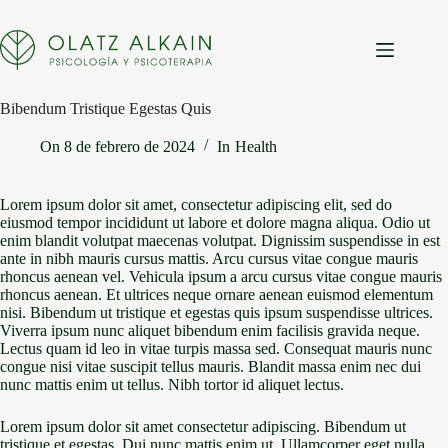
Saltar
al
contenido
Bibendum Tristique Egestas Quis
On
8 de febrero de 2024
In
Health
Lorem ipsum dolor sit amet, consectetur adipiscing elit, sed do
eiusmod tempor incididunt ut labore et dolore magna aliqua. Odio ut
enim blandit volutpat maecenas volutpat. Dignissim suspendisse in est
ante in nibh mauris cursus mattis. Arcu cursus vitae congue mauris
rhoncus aenean vel. Vehicula ipsum a arcu cursus vitae congue mauris
rhoncus aenean. Et ultrices neque ornare aenean euismod elementum
nisi. Bibendum ut tristique et egestas quis ipsum suspendisse ultrices.
Viverra ipsum nunc aliquet bibendum enim facilisis gravida neque.
Lectus quam id leo in vitae turpis massa sed. Consequat mauris nunc
congue nisi vitae suscipit tellus mauris. Blandit massa enim nec dui
nunc mattis enim ut tellus. Nibh tortor id aliquet lectus.
Lorem ipsum dolor sit amet consectetur adipiscing. Bibendum ut
tristique et egestas. Dui nunc mattis enim ut. Ullamcorper eget nulla